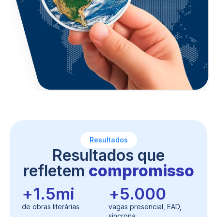
Resultados
Resultados que
refletem
compromisso
+
1.5
mi
+
5.000
de obras literárias
vagas presencial, EAD,
sincrona