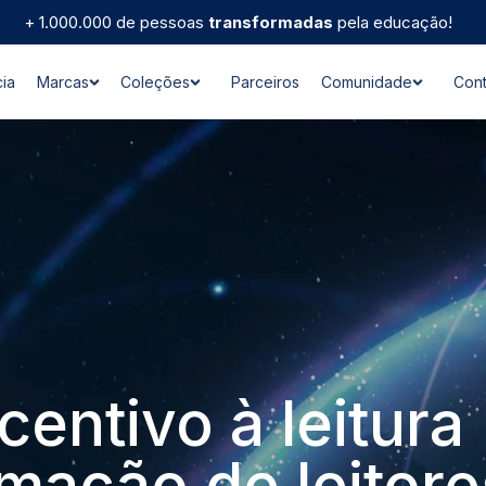
+ 1.000.000 de pessoas
transformadas
pela educação!
ia
Marcas
Coleções
Parceiros
Comunidade
Cont
centivo à leitura
rmação de leitore