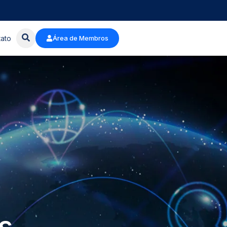
ato
Área de Membros
s